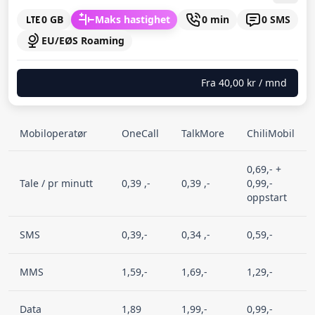
0 GB
Maks hastighet
0 min
0 SMS
EU/EØS Roaming
Fra
40,00 kr
/ mnd
Mobiloperatør
OneCall
TalkMore
ChiliMobil
0,69,- +
Tale / pr minutt
0,39 ,-
0,39 ,-
0,99,-
oppstart
SMS
0,39,-
0,34 ,-
0,59,-
MMS
1,59,-
1,69,-
1,29,-
Data
1,89
1,99,-
0,99,-