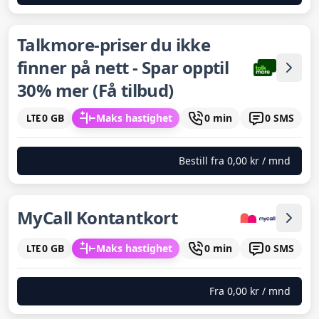
Talkmore-priser du ikke
finner på nett - Spar opptil
30% mer (Få tilbud)
0 GB
Maks hastighet
0 min
0 SMS
Bestill fra
0,00 kr
/ mnd
MyCall Kontantkort
0 GB
Maks hastighet
0 min
0 SMS
Fra
0,00 kr
/ mnd