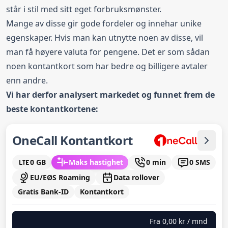
står i stil med sitt eget forbruksmønster.
Mange av disse gir gode fordeler og innehar unike
egenskaper. Hvis man kan utnytte noen av disse, vil
man få høyere valuta for pengene. Det er som sådan
noen kontantkort som har bedre og billigere avtaler
enn andre.
Vi har derfor analysert markedet og funnet frem de
beste kontantkortene:
OneCall Kontantkort
0 GB
Maks hastighet
0 min
0 SMS
EU/EØS Roaming
Data rollover
Gratis Bank-ID
Kontantkort
Fra
0,00 kr
/ mnd