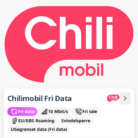
Chilimobil Fri Data
Fri data
10 Mbit/s
Fri tale
EU/EØS Roaming
Svindelsperre
Ubegrenset data (Fri data)