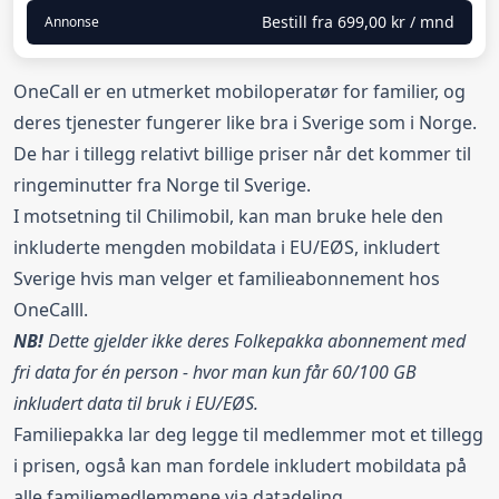
Bestill fra
699,00 kr
/ mnd
Annonse
OneCall er en utmerket mobiloperatør for familier, og
deres tjenester fungerer like bra i Sverige som i Norge.
De har i tillegg relativt billige priser når det kommer til
ringeminutter fra Norge til Sverige.
I motsetning til Chilimobil, kan man bruke hele den
inkluderte mengden mobildata i EU/EØS, inkludert
Sverige hvis man velger et familieabonnement hos
OneCalll.
NB!
Dette gjelder ikke deres Folkepakka abonnement med
fri data for én person - hvor man kun får 60/100 GB
inkludert data til bruk i EU/EØS.
Familiepakka lar deg legge til medlemmer mot et tillegg
i prisen, også kan man fordele inkludert mobildata på
alle familiemedlemmene via
datadeling
.