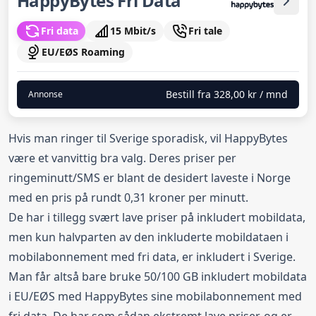
HappyBytes Fri Data
Fri data
15 Mbit/s
Fri tale
EU/EØS Roaming
Bestill fra
328,00 kr
/ mnd
Annonse
Hvis man ringer til Sverige sporadisk, vil HappyBytes
være et vanvittig bra valg. Deres priser per
ringeminutt/SMS er blant de desidert laveste i Norge
med en pris på rundt 0,31 kroner per minutt.
De har i tillegg svært lave priser på inkludert mobildata,
men kun halvparten av den inkluderte mobildataen i
mobilabonnement med fri data, er inkludert i Sverige.
Man får altså bare bruke 50/100 GB inkludert mobildata
i EU/EØS med HappyBytes sine mobilabonnement med
fri data. De har som sådan ekstremt lave priser, og er