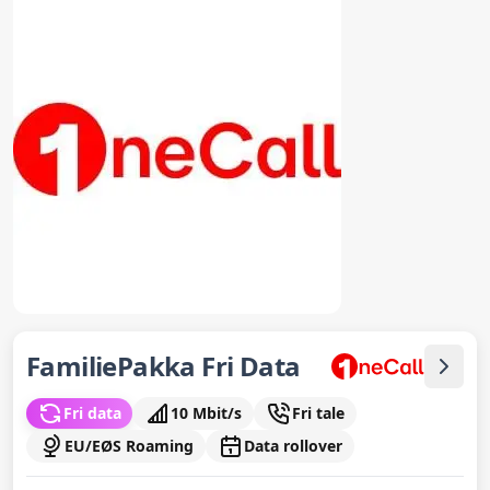
FamiliePakka Fri Data
Fri data
10 Mbit/s
Fri tale
EU/EØS Roaming
Data rollover