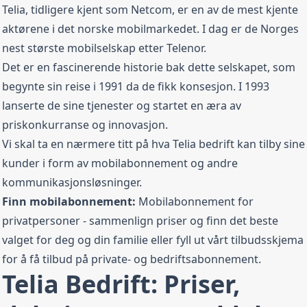
Telia, tidligere kjent som Netcom, er en av de mest kjente
aktørene i det norske mobilmarkedet. I dag er de Norges
Telia Bedrift 6 GB
nest største mobilselskap etter Telenor.
Det er en fascinerende historie bak dette selskapet, som
6 GB
Maks hastighet
Fri tale
begynte sin reise i 1991 da de fikk konsesjon. I 1993
EU/EØS Roaming
Data rollover
Data Rollover
lanserte de sine tjenester og startet en æra av
Svindelsperre
Nettvakt
priskonkurranse og innovasjon.
Vi skal ta en nærmere titt på hva Telia bedrift kan tilby sine
Fra
449,00 kr
/ mnd
kunder i form av mobilabonnement og andre
kommunikasjonsløsninger.
Telia Bedrift 15 GB
Finn mobilabonnement:
Mobilabonnement
for
privatpersoner - sammenlign priser og finn det beste
15 GB
Maks hastighet
Fri tale
valget for deg og din familie eller fyll ut vårt tilbudsskjema
EU/EØS Roaming
Data rollover
Data Rollover
for å få tilbud på private- og bedriftsabonnement.
Svindelsperre
Nettvakt
Telia Bedrift: Priser,