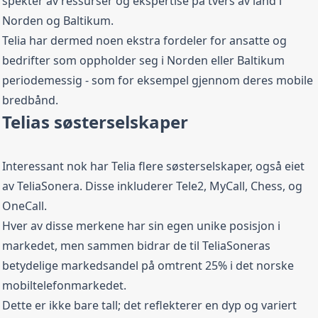
spekter av ressurser og ekspertise på tvers av land i
Norden og Baltikum.
Telia har dermed noen ekstra fordeler for ansatte og
bedrifter som oppholder seg i Norden eller Baltikum
periodemessig - som for eksempel gjennom deres mobile
bredbånd.
Telias søsterselskaper
Interessant nok har Telia flere søsterselskaper, også eiet
av TeliaSonera. Disse inkluderer Tele2,
MyCall
,
Chess
, og
OneCall
.
Hver av disse merkene har sin egen unike posisjon i
markedet, men sammen bidrar de til TeliaSoneras
betydelige markedsandel på omtrent 25% i det norske
mobiltelefonmarkedet.
Dette er ikke bare tall; det reflekterer en dyp og variert