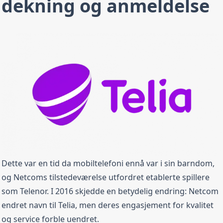
dekning og anmeldelse
Fra
549,00 kr
/ mnd
Telia Bedrift Ubegrenset Data
Rask
Fri data
150 Mbit/s
Fri tale
EU/EØS Roaming
Nettvakt
Svindelsperre
Fri data (ubegrenset data)
Fra
699,00 kr
/ mnd
Dette var en tid da mobiltelefoni ennå var i sin barndom,
Telia Bedrift 50 GB
og Netcoms tilstedeværelse utfordret etablerte spillere
som Telenor. I 2016 skjedde en betydelig endring: Netcom
50 GB
Maks hastighet
Fri tale
endret navn til Telia, men deres engasjement for kvalitet
EU/EØS Roaming
Data rollover
Data Rollover
og service forble uendret.
Svindelsperre
Nettvakt