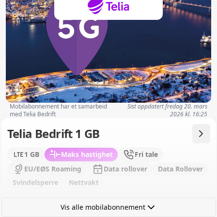
Mobilabonnement har et samarbeid
Sist oppdatert
fredag 20. mars
med Telia Bedrift
2026 kl. 16:25
Telia Bedrift 1 GB
1 GB
Maks hastighet
Fri tale
EU/EØS Roaming
Data rollover
Data Rollover
Svindelsperre
Nettvakt
Vis alle mobilabonnement
Fra
329,00 kr
/ mnd