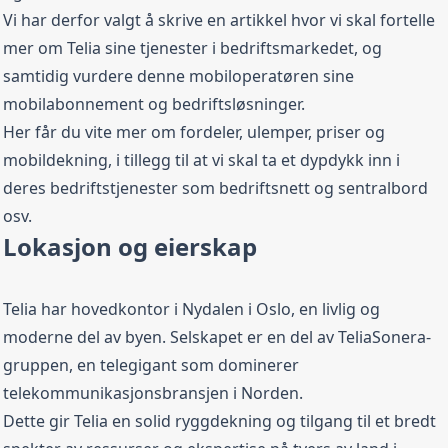
Vi har derfor valgt å skrive en artikkel hvor vi skal fortelle
mer om Telia sine tjenester i bedriftsmarkedet, og
Fra
749,00 kr
/ mnd
samtidig vurdere denne mobiloperatøren sine
mobilabonnement og bedriftsløsninger.
Telia Bedrift Max
Her får du vite mer om fordeler, ulemper, priser og
mobildekning, i tillegg til at vi skal ta et dypdykk inn i
Fri data
Maks hastighet
Fri tale
deres bedriftstjenester som bedriftsnett og sentralbord
EU/EØS Roaming
Nettvakt
Svindelsperre
osv.
Fri data (ubegrenset data)
Lokasjon og eierskap
Fra
799,00 kr
/ mnd
Telia har hovedkontor i Nydalen i Oslo, en livlig og
moderne del av byen. Selskapet er en del av TeliaSonera-
gruppen, en telegigant som dominerer
telekommunikasjonsbransjen i Norden.
Dette gir Telia en solid ryggdekning og tilgang til et bredt