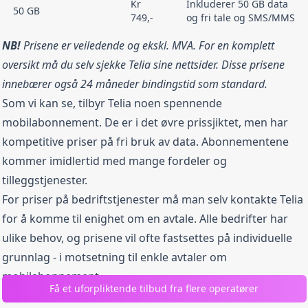
Kr
Inkluderer 50 GB data
50 GB
749,-
og fri tale og SMS/MMS
NB!
Prisene er veiledende og ekskl. MVA. For en komplett
oversikt må du selv sjekke Telia sine nettsider. Disse prisene
innebærer også 24 måneder bindingstid som standard.
Som vi kan se, tilbyr Telia noen spennende
mobilabonnement. De er i det øvre prissjiktet, men har
kompetitive priser på fri bruk av data. Abonnementene
kommer imidlertid med mange fordeler og
tilleggstjenester.
For priser på bedriftstjenester må man selv kontakte Telia
for å komme til enighet om en avtale. Alle bedrifter har
ulike behov, og prisene vil ofte fastsettes på individuelle
grunnlag - i motsetning til enkle avtaler om
mobilabonnement.
Få et uforpliktende tilbud fra flere operatører
Priser på øvrige tjenester må utarbeides i samarbeid