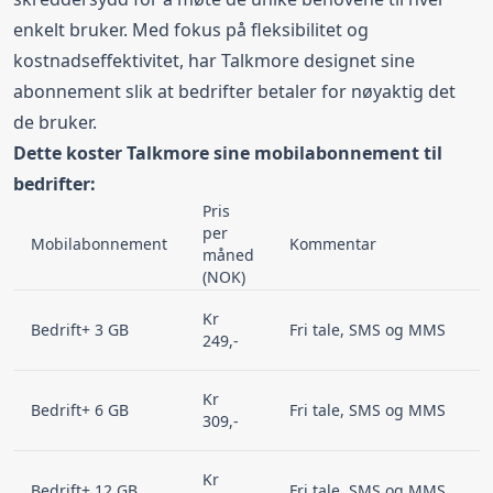
enkelt bruker. Med fokus på fleksibilitet og
kostnadseffektivitet, har Talkmore designet sine
abonnement slik at bedrifter betaler for nøyaktig det
de bruker.
Dette koster Talkmore sine mobilabonnement til
bedrifter:
Pris
per
Mobilabonnement
Kommentar
måned
(NOK)
Kr
Bedrift+ 3 GB
Fri tale, SMS og MMS
249,-
Kr
Bedrift+ 6 GB
Fri tale, SMS og MMS
309,-
Kr
Bedrift+ 12 GB
Fri tale, SMS og MMS