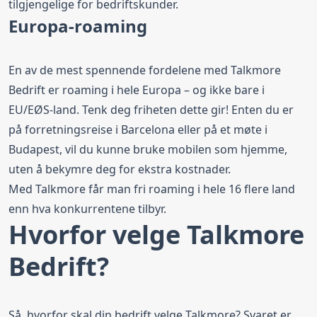
tilgjengelige for bedriftskunder.
Talkmore Bedrift Ubegrenset
Europa-roaming
Maksimal+
Fri data
Maks hastighet
Fri tale
En av de mest spennende fordelene med Talkmore
EU/EØS Roaming
Datakontroll
Bedrift er roaming i hele Europa – og ikke bare i
Sikkerhetsfilteret Nettvern
EU/EØS-land. Tenk deg friheten dette gir! Enten du er
Svindel- og Nummervarsel
på forretningsreise i Barcelona eller på et møte i
Fri data (ubegrenset data)
Budapest, vil du kunne bruke mobilen som hjemme,
uten å bekymre deg for ekstra kostnader.
Bestill fra
629,00 kr
/ mnd
Med Talkmore får man fri roaming i hele 16 flere land
enn hva konkurrentene tilbyr.
Hvorfor velge Talkmore
Bedrift?
Så, hvorfor skal din bedrift velge Talkmore? Svaret er