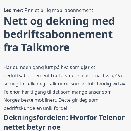
Talkmore Bedrift+ 24GB
Les mer:
Finn et billig mobilabonnement
Nett og dekning med
24 GB
Maks hastighet
Fri tale
bedriftsabonnement
EU/EØS Roaming
Data rollover
Data Rollover
Datakontroll
fra Talkmore
Sikkerhetsfilteret Nettvern
Svindel- og Nummervarsel
Har du noen gang lurt på hva som gjør et
Bestill fra
459,00 kr
/ mnd
bedriftsabonnement fra Talkmore til et smart valg? Vel,
la meg fortelle deg! Talkmore, som er fullstendig eid av
Telenor, har tilgang til det som mange anser som
Talkmore Bedrift 50 GB
Norges beste mobilnett. Dette gir deg som
50 GB
150 Mbit/s
Fri tale
bedriftskunde en unik fordel.
Dekningsfordelen: Hvorfor Telenor-
EU/EØS Roaming
Data rollover
Data Rollover
Datakontroll
nettet betyr noe
Sikkerhetsfilteret Nettvern