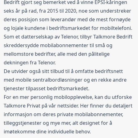
Bedrift gjort seg bemerket ved å vinne EPSI-kåringen
Data Rollover
Datakontroll
seks år på rad, fra 2015 til 2020, noe som understreker
Sikkerhetsfilteret Nettvern
Svindel- og Nummervarsel
deres posisjon som leverandør med de mest fornøyde
og lojale kundene i bedriftsmarkedet for mobiltelefoni.
Som et datterselskap av Telenor, tilbyr Talkmore Bedrift
Bestill fra
359,00 kr
/ mnd
skreddersydde mobilabonnementer til små og
mellomstore bedrifter, alle med den pålitelige
Talkmore Bedrift+ 18GB
dekningen fra Telenor.
De utvider også sitt tilbud til å omfatte bedriftsnett
18 GB
Maks hastighet
Fri tale
med mobile sentralbordløsninger og en rekke andre
EU/EØS Roaming
Data rollover
tjenester tilpasset bedriftsmarkedet.
Data Rollover
Datakontroll
For en mer personlig mobilopplevelse, kan du utforske
Sikkerhetsfilteret Nettvern
Talkmore Privat
på vår nettsider. Her finner du detaljert
Svindel- og Nummervarsel
informasjon om deres private mobilabonnementer,
tilleggstjenester og mye mer, alt designet for å
Bestill fra
409,00 kr
/ mnd
imøtekomme dine individuelle behov.