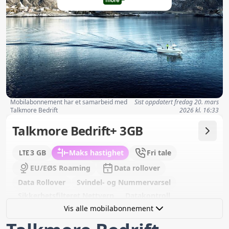
Mobilabonnement har et samarbeid med
Sist oppdatert
fredag 20. mars
Talkmore Bedrift
2026 kl. 16:33
Talkmore Bedrift+ 3GB
3 GB
Maks hastighet
Fri tale
EU/EØS Roaming
Data rollover
Data Rollover
Svindel- og Nummervarsel
Sikkerhetsfilteret Nettvern
Datakontroll
Vis alle mobilabonnement
Bestill fra
249,00 kr
/ mnd