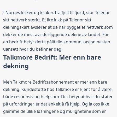
Svindel- og Nummervarsel
I Norges kriker og kroker, fra fjell til fjord, står Telenor
sitt nettverk sterkt. Et lite kikk på
Telenor sitt
Bestill fra
499,00 kr
/ mnd
dekningskart
avslører at de har bygget et nettverk som
dekker de mest avsidesliggende delene av landet. For
Talkmore Bedrift Ubegrenset
en bedrift betyr dette pålitelig kommunikasjon nesten
Rask+
uansett hvor du befinner deg.
Talkmore Bedrift: Mer enn bare
Fri data
150 Mbit/s
Fri tale
dekning
EU/EØS Roaming
Datakontroll
Sikkerhetsfilteret Nettvern
Svindel- og Nummervarsel
Men Talkmore Bedriftsabonnement er mer enn bare
Fri data (ubegrenset data)
dekning. Kundestøtte hos Talkmore er kjent for å være
både responsiv og hjelpsom. Det betyr at hvis du støter
Bestill fra
529,00 kr
/ mnd
på utfordringer, er det enkelt å få hjelp. Og la oss ikke
glemme de ulike løsningene og mulighetene som er