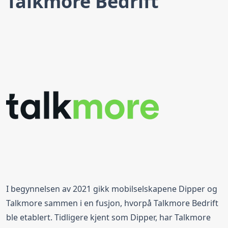
Talkmore Bedrift
Talkmore Bedrift+ 6GB
6 GB
Maks hastighet
Fri tale
EU/EØS Roaming
Data rollover
Data Rollover
Datakontroll
Sikkerhetsfilteret Nettvern
Svindel- og Nummervarsel
Bestill fra
309,00 kr
/ mnd
Talkmore Bedrift+ 12GB
I begynnelsen av 2021 gikk mobilselskapene Dipper og
Talkmore sammen i en fusjon, hvorpå Talkmore Bedrift
12 GB
Maks hastighet
Fri tale
ble etablert. Tidligere kjent som Dipper, har Talkmore
EU/EØS Roaming
Data rollover