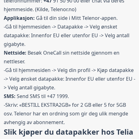
telefonnummer:
+47
91 50 90 00 eller chat via deres
hjemmeside. (Kilde,
Telenor.no
)
Applikasjon:
Gå til din side i Mitt Telenor-appen.
-Gå til hjemmesiden -> Datapakke -> Velg ønsket
datapakke: Innenfor EU eller utenfor EU -> Velg antall
gigabyte.
Nettside:
Besøk OneCall sin nettside gjennom en
nettleser.
-Gå til hjemmesiden -> Velg din profil -> Kjøp datapakke
-> Velg ønsket datapakke: Innenfor EU eller utenfor EU -
> Velg antall gigabyte.
SMS:
Send SMS til +47 1999.
-Skriv: «BESTILL EKSTRA2GB» for 2 GB eller 5 for 5GB
osv. Telenor har en ordning som gir deg ulik mengde
avhengig av abonnement.
Slik kjøper du datapakker hos Telia