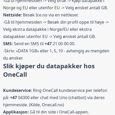
-Gå til hjemmesiden -> Velg bruk -> Kjøp datapakke i
Norge og EU eller utenfor EU -> Velg ønsket antall GB.
Nettside:
Besøk Ice.no via en nettleser.
-Gå til hjemmesiden -> Besøk din profil oppe til høye ->
Velg ekstra datapakke i Norge/EU eller ekstra
datapakker utenfor EU -> Velg ønsket antall GB.
SMS:
Send en SMS til
+47
21 00 00 00.
-Skriv: «DATA 1GB» eller 1, 5, 10 - avhengig av mengden
du ønsker.
Slik kjøper du datapakker hos
OneCall
Kundeservice:
Ring OneCall kundeservice per telefon
på:
+47
04300 eller chat med Uno (chatbot) via deres
hjemmeside. (Kilde,
Onecall.no
)
Applikasjon:
Gå til din side i OneCall-appen.