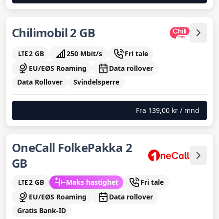
Chilimobil 2 GB
2 GB
250 Mbit/s
Fri tale
EU/EØS Roaming
Data rollover
Data Rollover
Svindelsperre
Fra
139,00 kr
/ mnd
OneCall FolkePakka 2
GB
2 GB
Maks hastighet
Fri tale
EU/EØS Roaming
Data rollover
Gratis Bank-ID