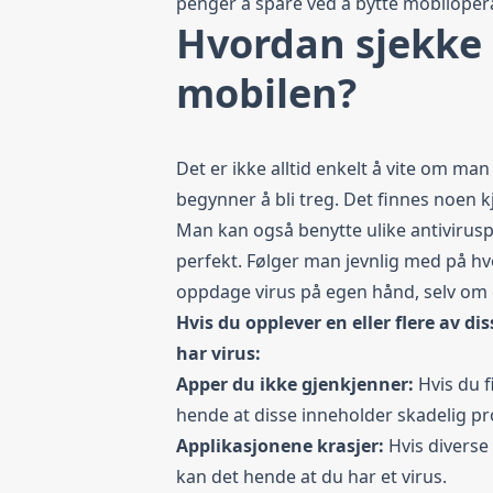
penger å spare ved å bytte mobilopera
Hvordan sjekke
mobilen?
Det er ikke alltid enkelt å vite om man
begynner å bli treg. Det finnes noen kj
Man kan også benytte ulike antivirus
perfekt. Følger man jevnlig med på h
oppdage virus på egen hånd, selv om di
Hvis du opplever en eller flere av d
har virus:
Apper du ikke gjenkjenner:
Hvis du f
hende at disse inneholder skadelig p
Applikasjonene krasjer:
Hvis diverse
kan det hende at du har et virus.