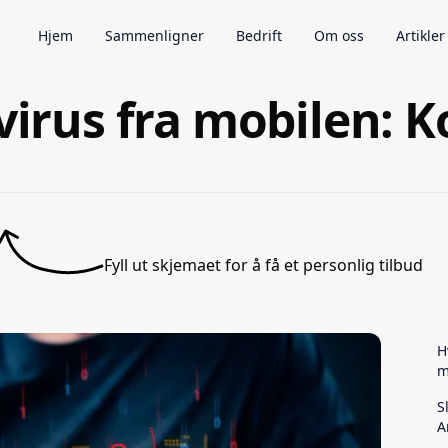
Hjem
Sammenligner
Bedrift
Om oss
Artikler
 virus fra mobilen: 
Fyll ut skjemaet for å få et personlig tilbud
H
m
S
A