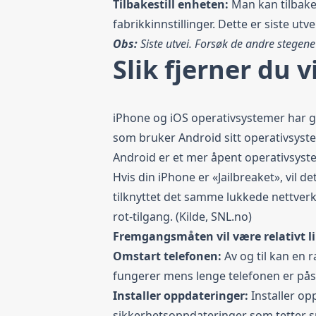
Tilbakestill enheten:
Man kan tilbakes
fabrikkinnstillinger. Dette er siste ut
Obs:
Siste utvei. Forsøk de andre stegene 
Slik fjerner du 
iPhone og iOS operativsystemer har g
som bruker Android sitt operativsyste
Android er et mer åpent operativsyst
Hvis din iPhone er «Jailbreaket», vil d
tilknyttet det samme lukkede nettver
rot-tilgang
. (Kilde, SNL.no)
Fremgangsmåten vil være relativt l
Omstart telefonen:
Av og til kan en 
fungerer mens lenge telefonen er påsl
Installer oppdateringer:
Installer op
sikkerhetsoppdateringer som tetter sm