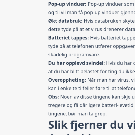
Pop-up vinduer:
Pop-up vinduer som ik
og til vil man få pop-up vinduer gjen
Økt databruk:
Hvis databruken skyte
dette tyde på at et virus drenerer dat
Batteriet tappes:
Hvis batteriet tapp
tyde på at telefonen utfører oppgave
skadelig programvare.
Du har opplevd svindel:
Hvis du har 
at du har blitt belastet for ting du ik
Overoppheting:
Når man har virus, vi
kan i enkelte tilfeller føre til at tele
Obs:
Noen av disse tingene kan skje ut
tregere og få dårligere batteri-levetid
tingene, bør man ta grep.
Slik fjerner du 