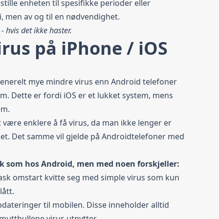
tille enheten til spesifikke perioder eller
vei, men av og til en nødvendighet.
- hvis det ikke haster.
virus på iPhone / iOS
enerelt mye mindre virus enn Android telefoner
m. Dette er fordi iOS er et lukket system, mens
em.
et være enklere å få virus, da man ikke lenger er
ket. Det samme vil gjelde på Androidtelefoner med
ik som hos Android, men med noen forskjeller:
rask omstart kvitte seg med simple virus som kun
ått.
pdateringer til mobilen. Disse inneholder alltid
utthullene virus utnytter.