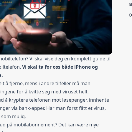
S
O
obiltelefon? Vi skal vise deg en komplett guide til
iltelefon.
Vi skal ta for oss både iPhone og
a.
elt å fjerne, mens i andre tilfeller må man
llingene for å kvitte seg med viruset helt.
ed å kryptere telefonen mot løsepenger, innhente
nger via bank-apper. Har man først fått et virus,
t som mulig.
lbud på mobilabonnement?
Det kan være mye