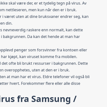
ke skal være der, er et tydelig tegn på virus. Av
nom nettleseren, men kun når den er i bruk.
r i været uten at dine bruksvaner endrer seg, kan
aen din.
es nevneverdig raskere enn normalt, kan dette
r i bakgrunnen. Da kan det hende at man har
opplevd penger som forsvinner fra kontoen eller
ke har kjøpt, kan viruset komme fra mobilen.
l det ofte bli brukt ressurser i bakgrunnen. Dette
fonen overopphetes, uten at den er i bruk.
en at man har et virus. Eldre telefoner vil også bli
 etter hvert. Forekommer flere eller alle disse
virus fra Samsung /