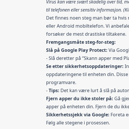
Virus kan være svært skadelig over tid, me
til telefonen eller sensitiv informasjon. (K
Det finnes noen steg man bør ta hvi
eller Android mobiltelefon. Vi anbefal
forsøker de mest drastiske tiltakene.
Fremgangsmåte steg-for-steg:
Slå på Google Play Protect:
Via Google
- Slå deretter på ‘’Skann apper med Pla
Se etter sikkerhetsoppdateringer:
I
oppdateringene til enheten din. Disse
programvare.
-
Tips:
Det kan være lurt å slå på auto
Fjern apper du ikke stoler på:
Gå gje
apper på enheten din. Fjern de du ikke
Sikkerhetssjekk via Google:
Foreta 
Følg alle stegene i prosessen.